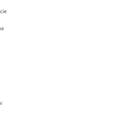
cie
wa
i