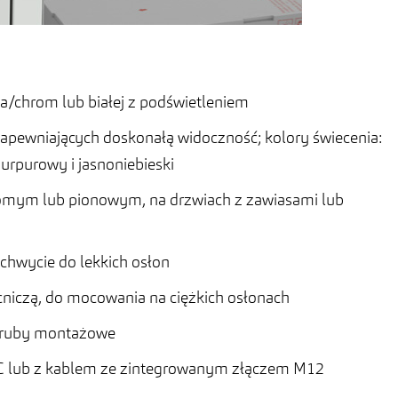
a/chrom lub białej z podświetleniem
apewniających doskonałą widoczność; kolory świecenia:
 purpurowy i jasnoniebieski
iomym lub pionowym, na drzwiach z zawiasami lub
hwycie do lekkich osłon
niczą, do mocowania na ciężkich osłonach
 śruby montażowe
PVC lub z kablem ze zintegrowanym złączem M12