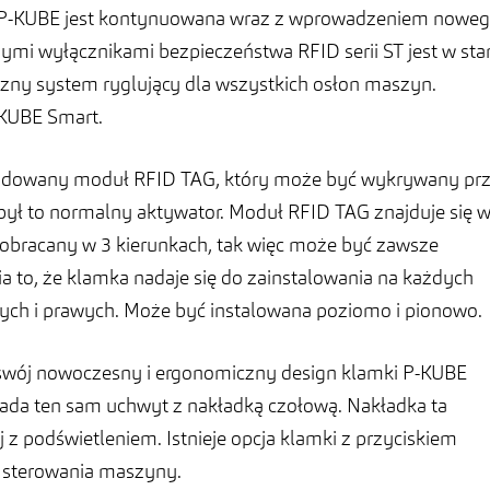
 P-KUBE jest kontynuowana wraz z wprowadzeniem nowe
ymi wyłącznikami bezpieczeństwa RFID serii ST jest w sta
zny system ryglujący dla wszystkich osłon maszyn.
-KUBE Smart.
udowany moduł RFID TAG, który może być wykrywany pr
y był to normalny aktywator. Moduł RFID TAG znajduje się 
obracany w 3 kierunkach, tak więc może być zawsze
a to, że klamka nadaje się do zainstalowania na każdych
wych i prawych. Może być instalowana poziomo i pionowo.
a swój nowoczesny i ergonomiczny design klamki P-KUBE
iada ten sam uchwyt z nakładką czołową. Nakładka ta
j z podświetleniem. Istnieje opcja klamki z przyciskiem
 sterowania maszyny.