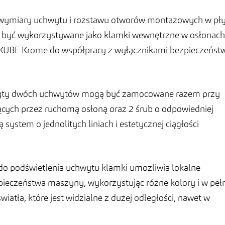
 wymiary uchwytu i rozstawu otworów montażowych w pły
ą być wykorzystywane jako klamki wewnętrzne w osłonach
KUBE Krome do współpracy z wyłącznikami bezpieczeńst
 płyty dwóch uchwytów mogą być zamocowane razem przy
cych przez ruchomą osłoną oraz 2 śrub o odpowiedniej
system o jednolitych liniach i estetycznej ciągłości
o podświetlenia uchwytu klamki umożliwia lokalne
ieczeństwa maszyny, wykorzystując różne kolory i w pełn
tła, które jest widzialne z dużej odległości, nawet w