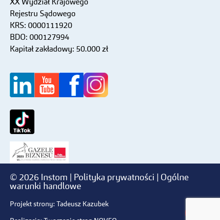
XX Wydział Krajowego
Rejestru Sądowego
KRS: 0000111920
BDO: 000127994
Kapitał zakładowy: 50.000 zł
© 2026 Instom |
Polityka prywatności
|
Ogólne
warunki handlowe
Jum
Projekt strony:
Tadeusz Kazubek
to
top