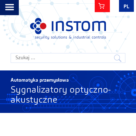
Przejdź
do
PL
zawartości
Automatyka
przemysłowa
Szukaj:
Automatyka przemysłowa
Sygnalizatory optyczno-
akustyczne