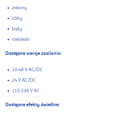
zielony
żółty
biały
niebieski
Dostępne wersje zasilania:
10-48 V AC/DC
24 V AC/DC
115-230 V AC
Dostępne efekty świetlne: